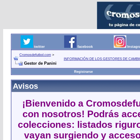
twitter
facebook
Instag
Cromosdefutbol.com
>
INFORMACIÓN DE LOS GESTORES DE CAMBIO
Gestor de Panini
Registrarse
Avisos
¡Bienvenido a Cromosdefut
con nosotros! Podrás acce
colecciones: listados rigu
vayan surgiendo y acceso