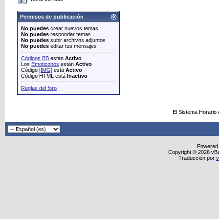
Permisos de publicación
No puedes
crear nuevos temas
No puedes
responder temas
No puedes
subir archivos adjuntos
No puedes
editar tus mensajes
Códigos BB
están
Activo
Los
Emoticonos
están
Activo
Código
[IMG]
está
Activo
Código HTML está
Inactivo
Reglas del foro
El Sistema Horario
Powered
Copyright © 2026 vBull
Traducción por
v