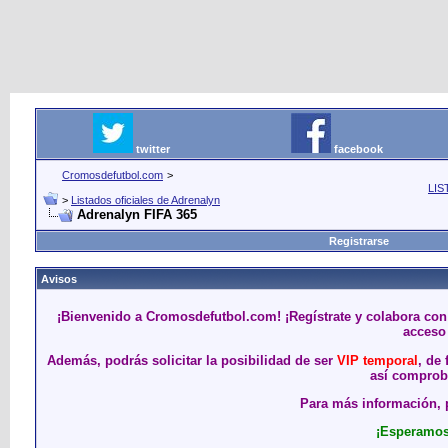
twitter
facebook
Cromosdefutbol.com
>
LIS
>
Listados oficiales de Adrenalyn
Adrenalyn FIFA 365
Registrarse
Avisos
¡Bienvenido a Cromosdefutbol.com! ¡Regístrate y colabora con
acceso 
Además, podrás solicitar la posibilidad de ser
VIP temporal
, de
así comproba
Para más información, p
¡Esperamos 