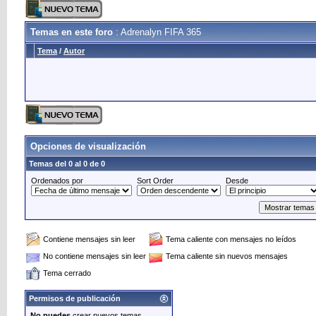
Temas en este foro
: Adrenalyn FIFA 365
Tema
/
Autor
Opciones de visualización
Temas del 0 al 0 de 0
Ordenados por
Sort Order
Desde
Contiene mensajes sin leer
Tema caliente con mensajes no leídos
No contiene mensajes sin leer
Tema caliente sin nuevos mensajes
Tema cerrado
Permisos de publicación
No puedes
crear nuevos temas