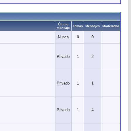
Último
Temas
Mensajes
Moderador
mensaje
Nunca
0
0
Privado
1
2
Privado
1
1
Privado
1
4