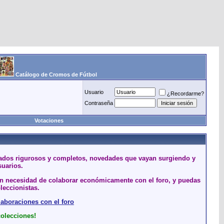
Catálogo de Cromos de Fútbol
Usuario
¿Recordarme?
Contraseña
Votaciones
stados rigurosos y completos, novedades que vayan surgiendo y
suarios.
sin necesidad de colaborar económicamente con el foro, y puedas
leccionistas.
laboraciones con el foro
colecciones!