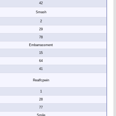
42
Smash
2
29
78
Embarrassment
15
64
41
Realfcpwin
1
28
77
Smile