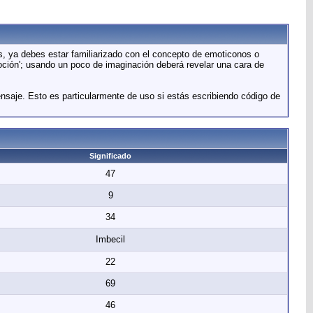
s, ya debes estar familiarizado con el concepto de emoticonos o
oción'; usando un poco de imaginación deberá revelar una cara de
ensaje. Esto es particularmente de uso si estás escribiendo código de
Significado
47
9
34
Imbecil
22
69
46