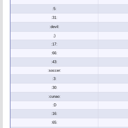
:5:
:31:
:devil:
;)
:17:
:66:
:43:
:soccer:
:3:
:30:
:cunao:
:D
:16:
:65: