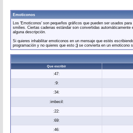
Emoticonos
Los 'Emoticonos' son pequeños gráficos que pueden ser usados para t
smilies. Ciertas cadenas estándar son convertidas automáticamente e
alguna descripción.
Si quieres inhabilitar emoticonos en un mensaje que estés escribiend
programación y no quieres que esto
;)
se convierta en un emoticono s
Que escribir
:47:
:9:
:34:
:imbecil:
:22:
:69:
:46: