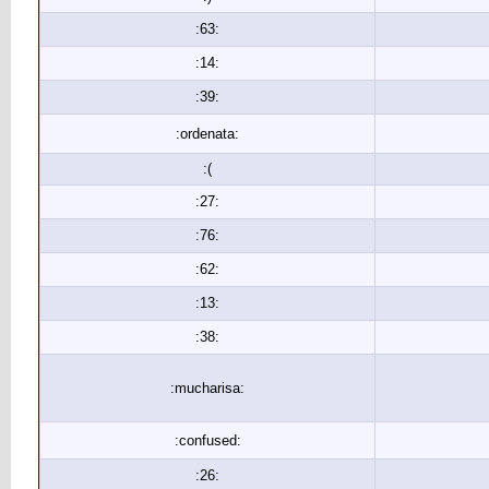
:63:
:14:
:39:
:ordenata:
:(
:27:
:76:
:62:
:13:
:38:
:mucharisa:
:confused:
:26: