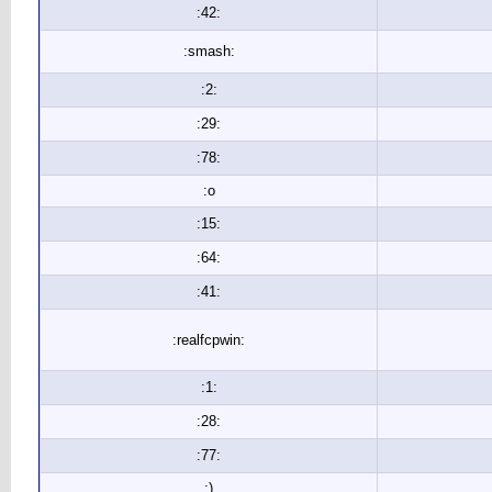
:42:
:smash:
:2:
:29:
:78:
:o
:15:
:64:
:41:
:realfcpwin:
:1:
:28:
:77:
:)