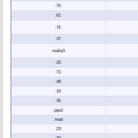
:75:
:61:
:11:
:37:
:mafia3:
:25:
:71:
:48:
:10:
:35:
:jaja2:
:mad:
:23: