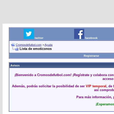
twitter
facebook
Cromosdefutbol.com
>
Ayuda
Lista de emoticonos
Registrarse
Avisos
¡Bienvenido a Cromosdefutbol.com! ¡Regístrate y colabora con
acceso 
Además, podrás solicitar la posibilidad de ser
VIP temporal
, de
así comproba
Para más información, p
¡Esperamos 