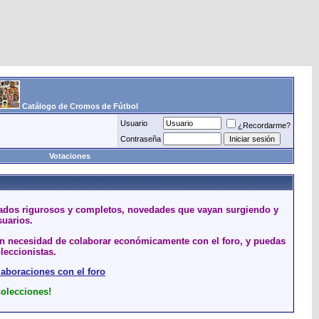
Catálogo de Cromos de Fútbol
Usuario
¿Recordarme?
Contraseña
Votaciones
stados rigurosos y completos, novedades que vayan surgiendo y
suarios.
sin necesidad de colaborar económicamente con el foro, y puedas
leccionistas.
laboraciones con el foro
colecciones!