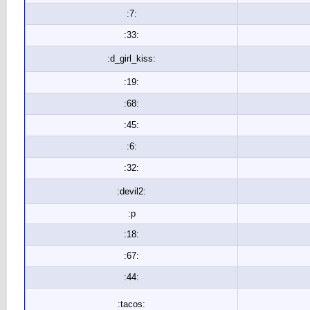
:7:
:33:
:d_girl_kiss:
:19:
:68:
:45:
:6:
:32:
:devil2:
:p
:18:
:67:
:44:
:tacos: