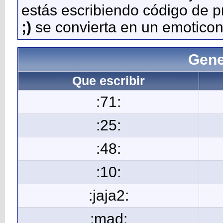
estás escribiendo código de 
;)
se convierta en un emoticon
Gene
Que escribir
:71:
:25:
:48:
:10:
:jaja2:
:mad: