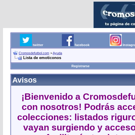
twitter
facebook
Instag
Cromosdefutbol.com
>
Ayuda
Lista de emoticonos
Registrarse
Avisos
¡Bienvenido a Cromosdefut
con nosotros! Podrás acce
colecciones: listados rigu
vayan surgiendo y acceso