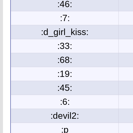
:46:
:7:
:d_girl_kiss:
:33:
:68:
:19:
:45:
:6:
:devil2:
:p