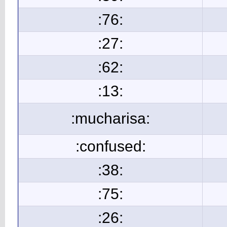
:76:
:27:
:62:
:13:
:mucharisa:
:confused:
:38:
:75:
:26: