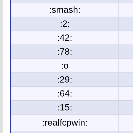
:smash:
:2:
:42:
:78:
:o
:29:
:64:
:15:
:realfcpwin: