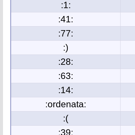
:1:
:41:
:77:
:)
:28:
:63:
:14:
:ordenata:
:(
:39: