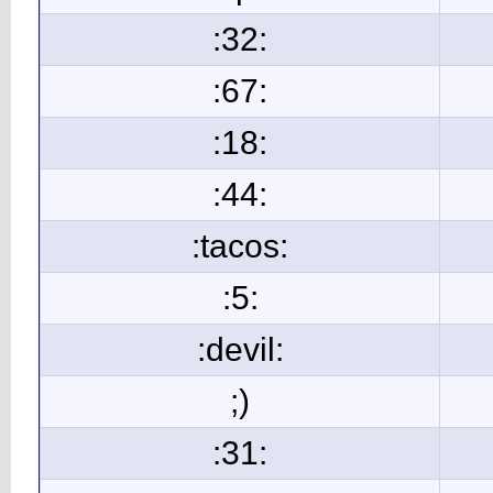
:32:
:67:
:18:
:44:
:tacos:
:5:
:devil:
;)
:31: