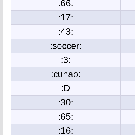
:66:
:17:
:43:
:soccer:
:3:
:cunao:
:D
:30:
:65:
:16: