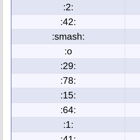
:2:
:42:
:smash:
:o
:29:
:78:
:15:
:64:
:1:
:41: