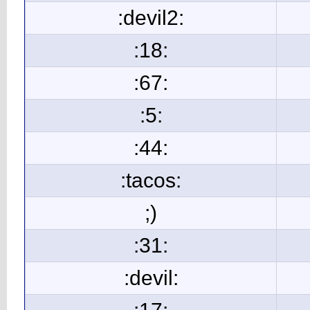
:devil2:
:18:
:67:
:5:
:44:
:tacos:
;)
:31:
:devil: