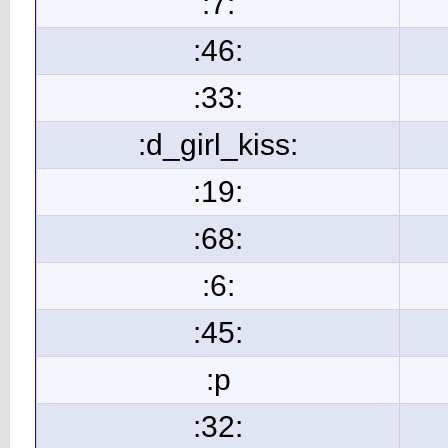
:7:
:46:
:33:
:d_girl_kiss:
:19:
:68:
:6:
:45:
:p
:32: