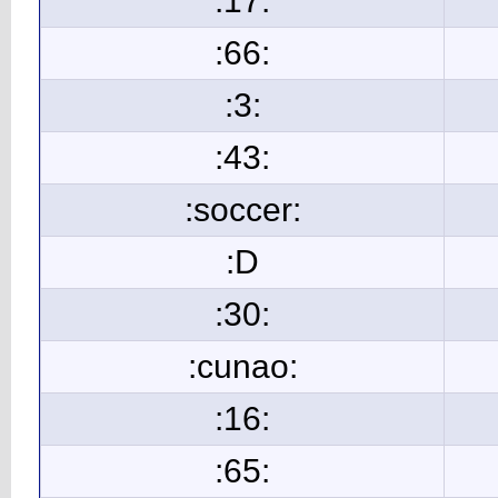
:17:
:66:
:3:
:43:
:soccer:
:D
:30:
:cunao:
:16:
:65: