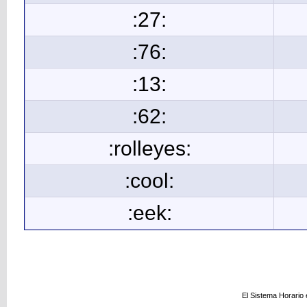
:27:
:76:
:13:
:62:
:rolleyes:
:cool:
:eek:
El Sistema Horario