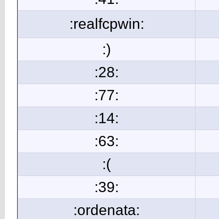
:realfcpwin:
:)
:28:
:77:
:14:
:63:
:(
:39:
:ordenata: