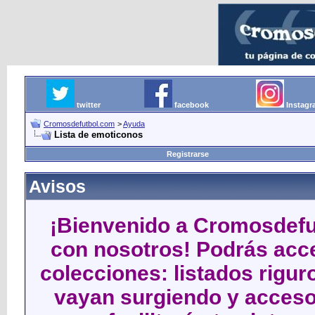
twitter
facebook
Instag
Cromosdefutbol.com
>
Ayuda
Lista de emoticonos
Registrarse
Avisos
¡Bienvenido a Cromosdefut
con nosotros! Podrás acce
colecciones: listados rigu
vayan surgiendo y acceso