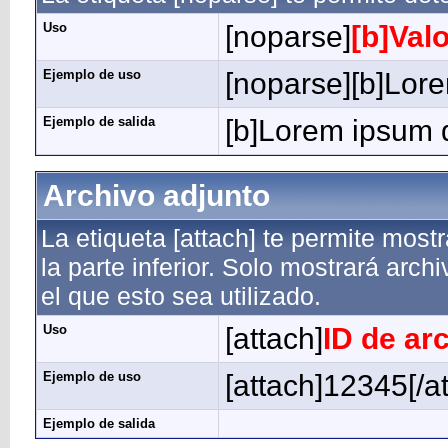
Uso
[noparse]
[b]Valo
Ejemplo de uso
[noparse][b]Lore
Ejemplo de salida
[b]Lorem ipsum d
Archivo adjunto
La etiqueta [attach] te permite most
la parte inferior. Solo mostrará arc
el que esto sea utilizado.
Uso
[attach]
ID de ar
Ejemplo de uso
[attach]12345[/a
Ejemplo de salida