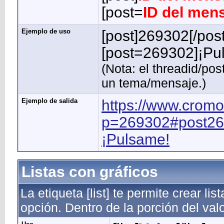
[post=
ID del men
Ejemplo de uso
[post]269302[/post
[post=269302]¡Pul
(Nota: el threadid/po
un tema/mensaje.)
Ejemplo de salida
https://www.cromo
p=269302#post2
¡Pulsame!
Listas con gráficos
La etiqueta [list] te permite crear li
opción. Dentro de la porción del valo