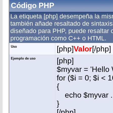
Código PHP
La etiqueta [php] desempeña la mism
también añade resaltado de sintaxi
diseñado para PHP, puede resaltar 
programación como C++ o HTML.
Uso
[php]
Valor
[/php]
Ejemplo de uso
[php]
$myvar = 'Hello 
for ($
i = 0; $i < 
{
echo $myvar . 
}
[/php]