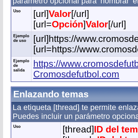
parámetro opcional para 'nombrar' e
Uso
[url]
Valor
[/url]
[url=
Opción
]
Valor
[/url]
Ejemplo
[url]https://www.cromosdef
de uso
[url=https://www.cromosd
Ejemplo
https://www.cromosdefutb
de
salida
Cromosdefutbol.com
Enlazando temas
La etiqueta [thread] te permite enla
Puedes incluir un parámetro opciona
Uso
[thread]
ID del te