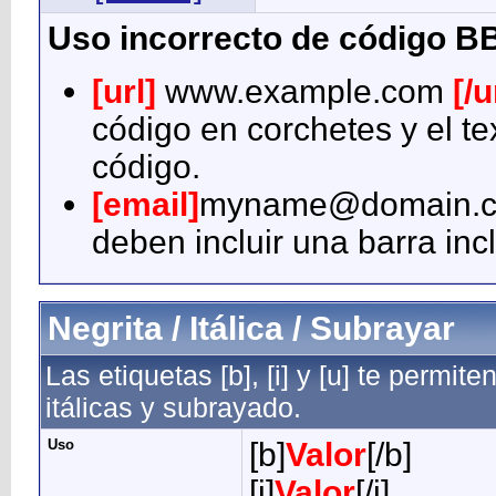
Uso incorrecto de código B
[url]
www.example.com
[/u
código en corchetes y el te
código.
[email]
myname@domain.
deben incluir una barra inc
Negrita / Itálica / Subrayar
Las etiquetas [b], [i] y [u] te permit
itálicas y subrayado.
Uso
[b]
Valor
[/b]
[i]
Valor
[/i]