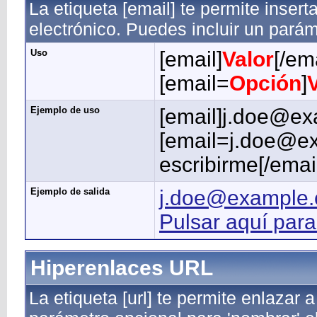
La etiqueta [email] te permite inser
electrónico. Puedes incluir un parám
Uso
[email]
Valor
[/ema
[email=
Opción
]
Ejemplo de uso
[email]j.doe@ex
[email=j.doe@ex
escribirme[/emai
Ejemplo de salida
j.doe@example
Pulsar aquí para
Hiperenlaces URL
La etiqueta [url] te permite enlazar 