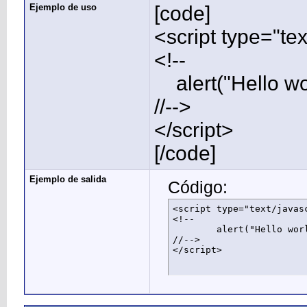
Ejemplo de uso
[code]
<script type="tex
<!--
alert("Hello wor
//-->
</script>
[/code]
Ejemplo de salida
Código:
<script type="text/javasc
<!--

	alert("Hello world!");

//-->

</script>