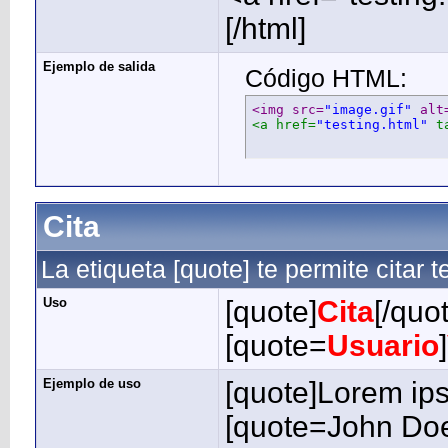
[/html]
Ejemplo de salida
Código HTML:
<img src=
"image.gif"
 alt
<a href=
"testing.html"
 t
Cita
La etiqueta [quote] te permite citar
Uso
[quote]
Cita
[/quo
[quote=
Usuario
]
Ejemplo de uso
[quote]Lorem ips
[quote=John Doe