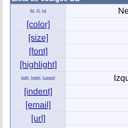
Ne
[b]
,
[i]
,
[u]
[color]
[size]
[font]
[highlight]
Izq
[left]
,
[right]
,
[center]
[indent]
[email]
[url]