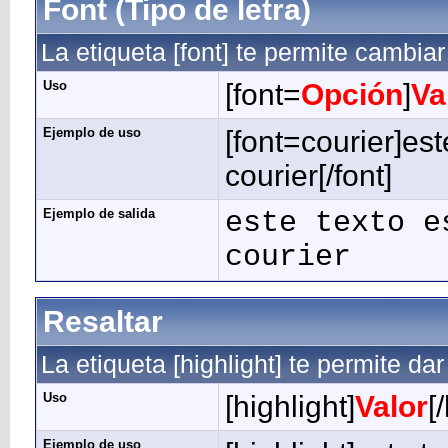
Font (Tipo de letra)
La etiqueta [font] te permite cambiar 
Uso
[font=
Opción
]
Va
Ejemplo de uso
[font=courier]est
courier[/font]
Ejemplo de salida
este texto e
courier
Resaltar
La etiqueta [highlight] te permite dar
Uso
[highlight]
Valor
[
Ejemplo de uso