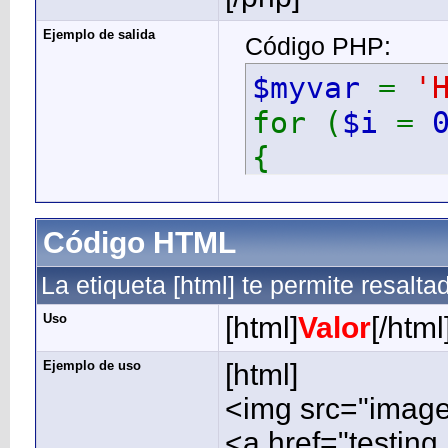
Ejemplo de salida
Código PHP:
$myvar
=
'
for (
$i
=
{
echo
$
}
Código HTML
La etiqueta [html] te permite resalt
Uso
[html]
Valor
[/html
Ejemplo de uso
[html]
<img src="image.
<a href="testing