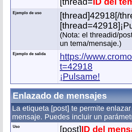
[thread=
ID del te
Ejemplo de uso
[thread]42918[/thr
[thread=42918]¡Pu
(Nota: el threadid/po
un tema/mensaje.)
Ejemplo de salida
https://www.cromo
t=42918
¡Pulsame!
Enlazado de mensajes
La etiqueta [post] te permite enlaza
mensaje. Puedes incluir un parámetr
Uso
[post]
ID del mens