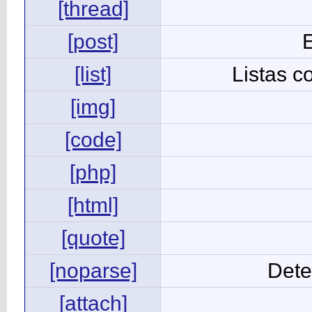
[thread]
[post]
[list]
Listas c
[img]
[code]
[php]
[html]
[quote]
[noparse]
Dete
[attach]