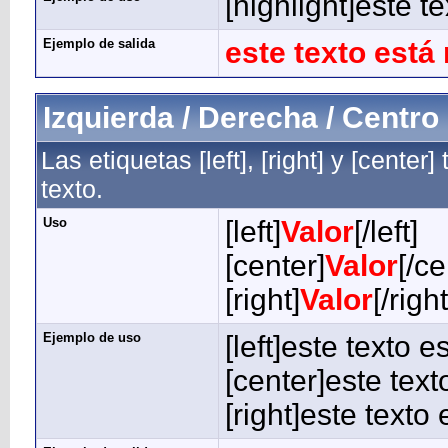
[highlight]este t
Ejemplo de salida
este texto está
Izquierda / Derecha / Centro
Las etiquetas [left], [right] y [cente
texto.
Uso
[left]
Valor
[/left]
[center]
Valor
[/ce
[right]
Valor
[/right
Ejemplo de uso
[left]este texto e
[center]este text
[right]este texto