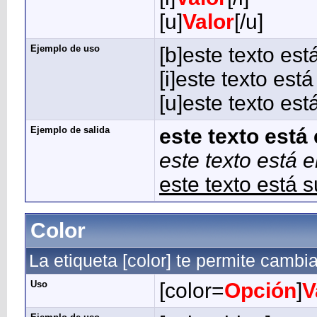
[u]
Valor
[/u]
Ejemplo de uso
[b]este texto est
[i]este texto está 
[u]este texto est
Ejemplo de salida
este texto está 
este texto está e
este texto está 
Color
La etiqueta [color] te permite cambiar
Uso
[color=
Opción
]
V