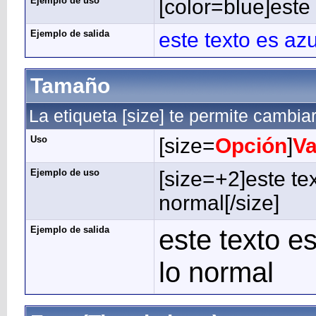
Ejemplo de uso
[color=blue]este 
Ejemplo de salida
este texto es azu
Tamaño
La etiqueta [size] te permite cambiar
Uso
[size=
Opción
]
Va
Ejemplo de uso
[size=+2]este te
normal[/size]
Ejemplo de salida
este texto 
lo normal