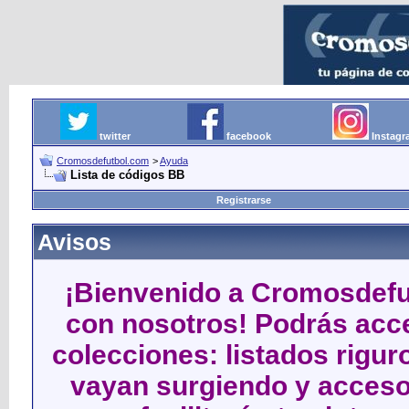
twitter
facebook
Instag
Cromosdefutbol.com
>
Ayuda
Lista de códigos BB
Registrarse
Avisos
¡Bienvenido a Cromosdefut
con nosotros! Podrás acce
colecciones: listados rigu
vayan surgiendo y acceso