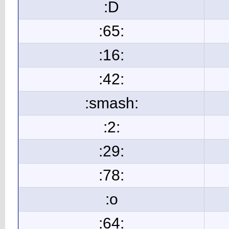
:D
:65:
:16:
:42:
:smash:
:2:
:29:
:78:
:o
:64: