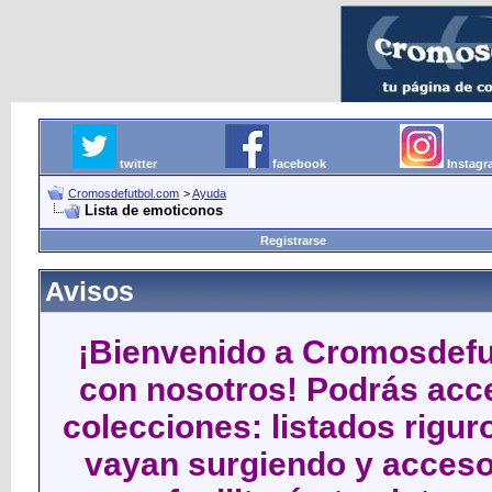
twitter
facebook
Instag
Cromosdefutbol.com
>
Ayuda
Lista de emoticonos
Registrarse
Avisos
¡Bienvenido a Cromosdefut
con nosotros! Podrás acce
colecciones: listados rigu
vayan surgiendo y acceso