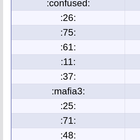
:confused:
:26:
:75:
:61:
:11:
:37:
:mafia3:
:25:
:71:
:48: