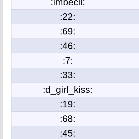
:imbecil:
:22:
:69:
:46:
:7:
:33:
:d_girl_kiss:
:19:
:68:
:45: