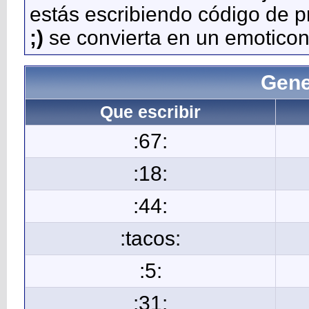
estás escribiendo código de 
;)
se convierta en un emoticon
Gene
Que escribir
:67:
:18:
:44:
:tacos:
:5:
:31: