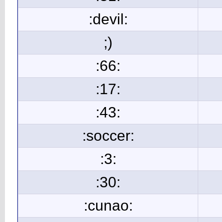
:devil:
;)
:66:
:17:
:43:
:soccer:
:3:
:30:
:cunao: