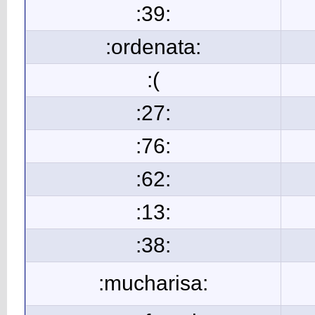
:39:
:ordenata:
:(
:27:
:76:
:62:
:13:
:38:
:mucharisa: