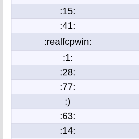
:15:
:41:
:realfcpwin:
:1:
:28:
:77:
:)
:63:
:14: