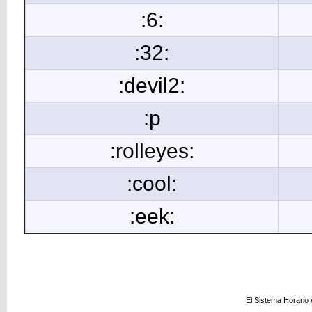
:6:
:32:
:devil2:
:p
:rolleyes:
:cool:
:eek:
El Sistema Horario