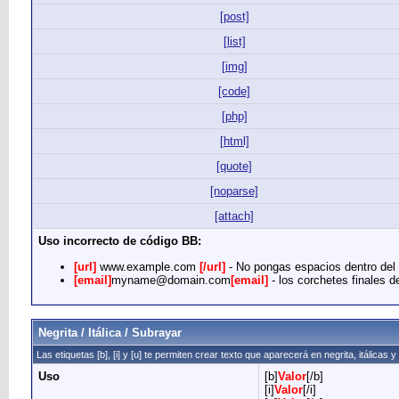
[post]
[list]
[img]
[code]
[php]
[html]
[quote]
[noparse]
[attach]
Uso incorrecto de código BB:
[url]
www.example.com
[/url]
- No pongas espacios dentro del c
[email]
myname@domain.com
[email]
- los corchetes finales de
Negrita / Itálica / Subrayar
Las etiquetas [b], [i] y [u] te permiten crear texto que aparecerá en negrita, itálicas 
Uso
[b]
Valor
[/b]
[i]
Valor
[/i]