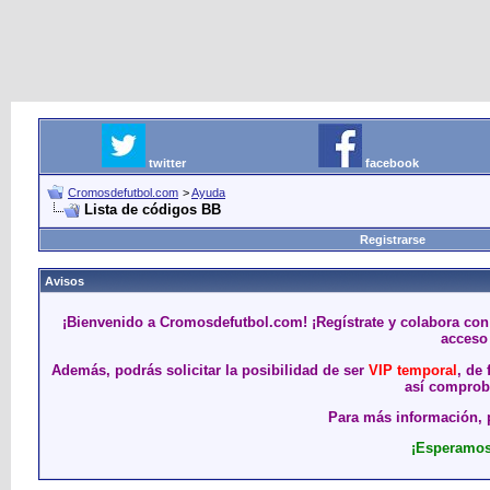
twitter
facebook
Cromosdefutbol.com
>
Ayuda
Lista de códigos BB
Registrarse
Avisos
¡Bienvenido a Cromosdefutbol.com! ¡Regístrate y colabora con
acceso 
Además, podrás solicitar la posibilidad de ser
VIP temporal
, de
así comproba
Para más información, p
¡Esperamos 