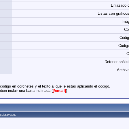
Enlazado 
Listas con gráfico
Imá
Có
Códi
Códig
C
Detener anális
Archivo
ódigo en corchetes y el texto al que le estás aplicando el código.
ben incluir una barra inclinada (
[/email]
)
y subrayado.