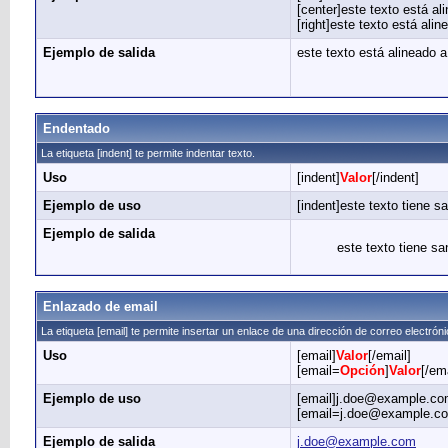
[center]este texto está ali
[right]este texto está alin
Ejemplo de salida
este texto está alineado a
Endentado
La etiqueta [indent] te permite indentar texto.
Uso
[indent]
Valor
[/indent]
Ejemplo de uso
[indent]este texto tiene sa
Ejemplo de salida
este texto tiene sa
Enlazado de email
La etiqueta [email] te permite insertar un enlace de una dirección de correo electrón
Uso
[email]
Valor
[/email]
[email=
Opción
]
Valor
[/ema
Ejemplo de uso
[email]j.doe@example.com
[email=j.doe@example.com
Ejemplo de salida
j.doe@example.com