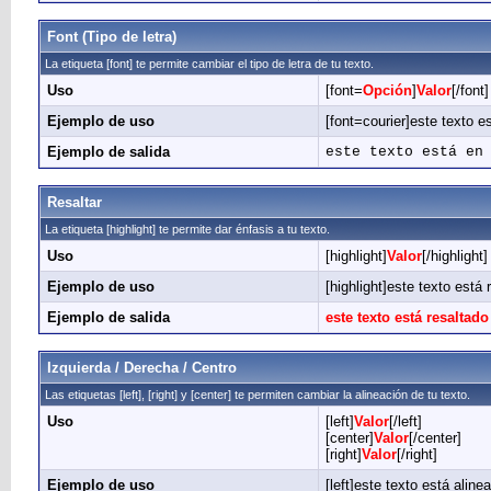
Font (Tipo de letra)
La etiqueta [font] te permite cambiar el tipo de letra de tu texto.
Uso
[font=
Opción
]
Valor
[/font]
Ejemplo de uso
[font=courier]este texto est
Ejemplo de salida
este texto está en
Resaltar
La etiqueta [highlight] te permite dar énfasis a tu texto.
Uso
[highlight]
Valor
[/highlight]
Ejemplo de uso
[highlight]este texto está 
Ejemplo de salida
este texto está resaltado
Izquierda / Derecha / Centro
Las etiquetas [left], [right] y [center] te permiten cambiar la alineación de tu texto.
Uso
[left]
Valor
[/left]
[center]
Valor
[/center]
[right]
Valor
[/right]
Ejemplo de uso
[left]este texto está alinea