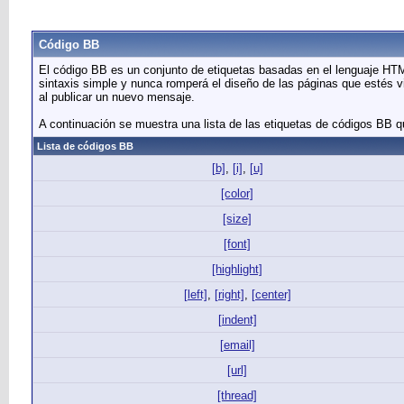
Código BB
El código BB es un conjunto de etiquetas basadas en el lenguaje HTM
sintaxis simple y nunca romperá el diseño de las páginas que estés vi
al publicar un nuevo mensaje.
A continuación se muestra una lista de las etiquetas de códigos BB q
Lista de códigos BB
[b]
,
[i]
,
[u]
[color]
[size]
[font]
[highlight]
[left]
,
[right]
,
[center]
[indent]
[email]
[url]
[thread]