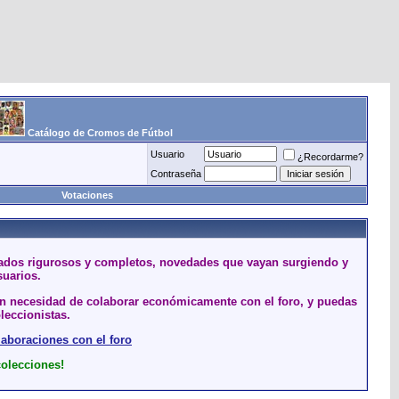
Catálogo de Cromos de Fútbol
Usuario
¿Recordarme?
Contraseña
Votaciones
stados rigurosos y completos, novedades que vayan surgiendo y
suarios.
sin necesidad de colaborar económicamente con el foro, y puedas
leccionistas.
laboraciones con el foro
colecciones!