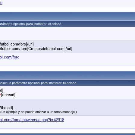
me
parámetro opcional para 'nombrar' el enlace.
utbol.com/foro[/url]
futbol.com/foro]Cromosdefutbol.com[/url]
ol.com/foro
ncluir un parámetro opcional para 'nombrar' tu enlace.
ad]
r
[/thread]
/thread]
olo un ejemplo y no puede enlazar a un tema/mensaje.)
ol.com/foro/showthread.php?t=42918