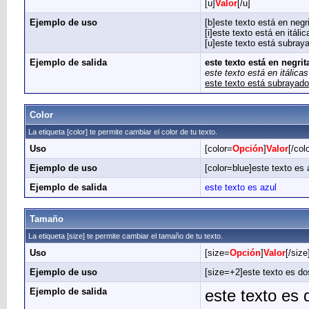
[u]
Valor
[/u]
Ejemplo de uso
[b]este texto está en negri
[i]este texto está en itálica
[u]este texto está subraya
Ejemplo de salida
este texto está en negrit
este texto está en itálicas
este texto está subrayado
Color
La etiqueta [color] te permite cambiar el color de tu texto.
Uso
[color=
Opción
]
Valor
[/colo
Ejemplo de uso
[color=blue]este texto es a
Ejemplo de salida
este texto es azul
Tamaño
La etiqueta [size] te permite cambiar el tamaño de tu texto.
Uso
[size=
Opción
]
Valor
[/size
Ejemplo de uso
[size=+2]este texto es do
Ejemplo de salida
este texto es