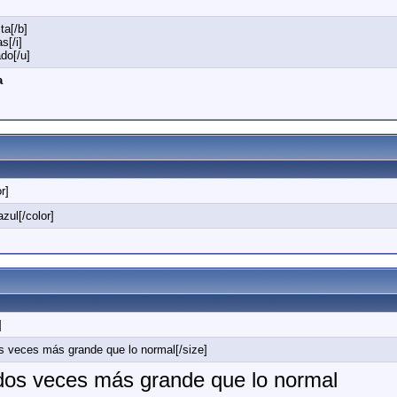
ta[/b]
s[/i]
do[/u]
a
r]
zul[/color]
]
s veces más grande que lo normal[/size]
 dos veces más grande que lo normal