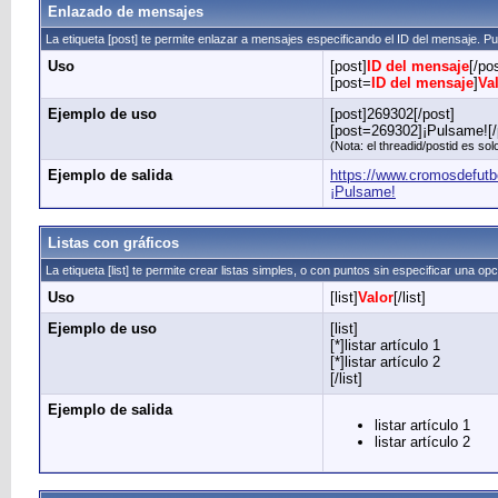
Enlazado de mensajes
La etiqueta [post] te permite enlazar a mensajes especificando el ID del mensaje. Pu
Uso
[post]
ID del mensaje
[/po
[post=
ID del mensaje
]
Va
Ejemplo de uso
[post]269302[/post]
[post=269302]¡Pulsame![/
(Nota: el threadid/postid es s
Ejemplo de salida
https://www.cromosdefut
¡Pulsame!
Listas con gráficos
La etiqueta [list] te permite crear listas simples, o con puntos sin especificar una opc
Uso
[list]
Valor
[/list]
Ejemplo de uso
[list]
[*]listar artículo 1
[*]listar artículo 2
[/list]
Ejemplo de salida
listar artículo 1
listar artículo 2