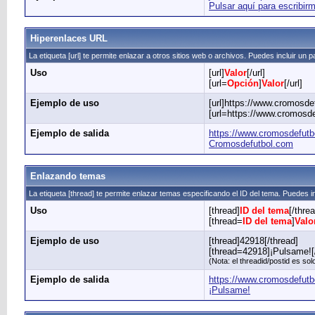
Pulsar aquí para escribir
Hiperenlaces URL
La etiqueta [url] te permite enlazar a otros sitios web o archivos. Puedes incluir un 
Uso
[url]
Valor
[/url]
[url=
Opción
]
Valor
[/url]
Ejemplo de uso
[url]https://www.cromosdef
[url=https://www.cromosde
Ejemplo de salida
https://www.cromosdefutb
Cromosdefutbol.com
Enlazando temas
La etiqueta [thread] te permite enlazar temas especificando el ID del tema. Puedes i
Uso
[thread]
ID del tema
[/thre
[thread=
ID del tema
]
Valo
Ejemplo de uso
[thread]42918[/thread]
[thread=42918]¡Pulsame![
(Nota: el threadid/postid es s
Ejemplo de salida
https://www.cromosdefutb
¡Pulsame!