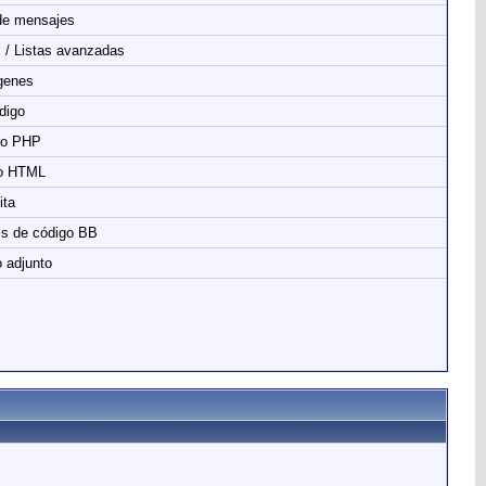
de mensajes
s / Listas avanzadas
genes
digo
go PHP
o HTML
ita
is de código BB
 adjunto