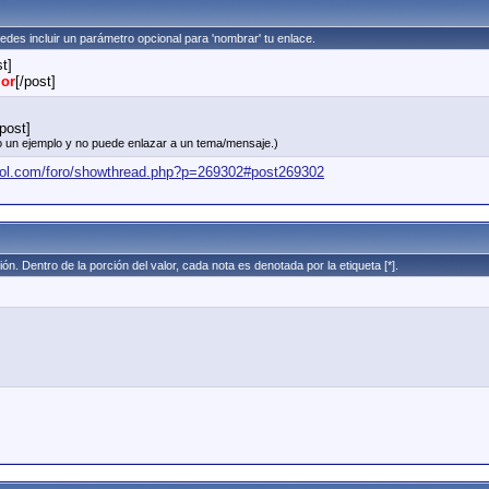
edes incluir un parámetro opcional para 'nombrar' tu enlace.
st]
lor
[/post]
post]
olo un ejemplo y no puede enlazar a un tema/mensaje.)
bol.com/foro/showthread.php?p=269302#post269302
ión. Dentro de la porción del valor, cada nota es denotada por la etiqueta [*].