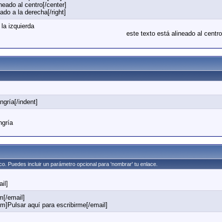
neado al centro[/center]
eado a la derecha[/right]
 la izquierda
este texto está alineado al centro
ngría[/indent]
ngría
ico. Puedes incluir un parámetro opcional para 'nombrar' tu enlace.
il]
[/email]
]Pulsar aquí para escribirme[/email]