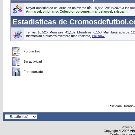
Mayor cantidad de usuarios en un mismo día: 25,433, 29/08/2025 a las
08
Anmarvel
,
chicharro
,
Coleccionocromos
,
manuelangel
,
srisuami
Estadísticas de Cromosdefutbol.
Temas: 16,525, Mensajes: 41,152, Miembros: 6,153,
Miembros activos: 12
Bienvenido a nuestro miembro más reciente,
Pakito67
Foro activo
Sin actividad
Foro cerrado
El Sistema Horario
Powered
Copyright © 2026 vBull
Traducción por
v