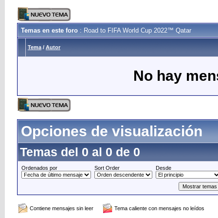
Temas en este foro
: Road to FIFA World Cup 2022™ Qatar
Tema
/
Autor
No hay mens
Opciones de visualización
Temas del 0 al 0 de 0
Ordenados por
Sort Order
Desde
Contiene mensajes sin leer
Tema caliente con mensajes no leídos