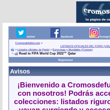
twitter
facebook
Instag
Cromosdefutbol.com
>
LISTADOS OFICIALES DEL FORO (USU
>
Listados oficiales de Panini
>
Eurocopas y Mundiales (Cromos)
Road to FIFA World Cup 2022™ Qatar
Registrarse
Avisos
¡Bienvenido a Cromosdefut
con nosotros! Podrás acce
colecciones: listados rigu
vayan surgiendo y acceso