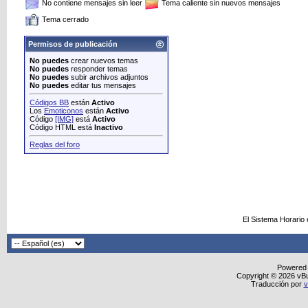
No contiene mensajes sin leer
Tema caliente sin nuevos mensajes
Tema cerrado
Permisos de publicación
No puedes
crear nuevos temas
No puedes
responder temas
No puedes
subir archivos adjuntos
No puedes
editar tus mensajes
Códigos BB
están
Activo
Los
Emoticonos
están
Activo
Código
[IMG]
está
Activo
Código HTML está
Inactivo
Reglas del foro
El Sistema Horario
Powered
Copyright © 2026 vBull
Traducción por
v