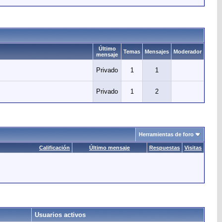
Último
Temas
Mensajes
Moderador
mensaje
Privado
1
1
Privado
1
2
Herramientas de foro
Calificación
Último mensaje
Respuestas
Visitas
Usuarios activos