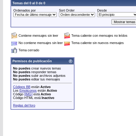
Temas del 0 al 0 de 0
Ordenados por
Sort Order
Desde
Contiene mensajes sin leer
Tema caliente con mensajes no leídos
No contiene mensajes sin leer
Tema caliente sin nuevos mensajes
Tema cerrado
Permisos de publicación
No puedes
crear nuevos temas
No puedes
responder temas
No puedes
subir archivos adjuntos
No puedes
editar tus mensajes
Códigos BB
están
Activo
Los
Emoticonos
están
Activo
Código
[IMG]
está
Activo
Código HTML está
Inactivo
Reglas del foro