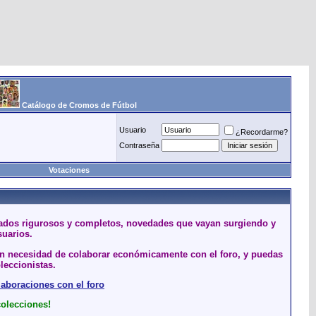
Catálogo de Cromos de Fútbol
Usuario
¿Recordarme?
Contraseña
Votaciones
stados rigurosos y completos, novedades que vayan surgiendo y
suarios.
sin necesidad de colaborar económicamente con el foro, y puedas
leccionistas.
laboraciones con el foro
colecciones!