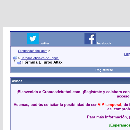
twitter
facebook
Cromosdefutbol.com
>
LIS
>
Listados oficiales de Topps
Fórmula 1 Turbo Attax
Registrarse
Avisos
¡Bienvenido a Cromosdefutbol.com! ¡Regístrate y colabora con
acceso 
Además, podrás solicitar la posibilidad de ser
VIP temporal
, de
así comproba
Para más información, p
¡Esperamos 