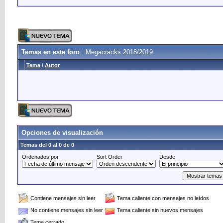
Temas en este foro
: Megacracks 2018/2019
Tema
/
Autor
Opciones de visualización
Temas del 0 al 0 de 0
Ordenados por
Sort Order
Desde
Contiene mensajes sin leer
Tema caliente con mensajes no leídos
No contiene mensajes sin leer
Tema caliente sin nuevos mensajes
Tema cerrado