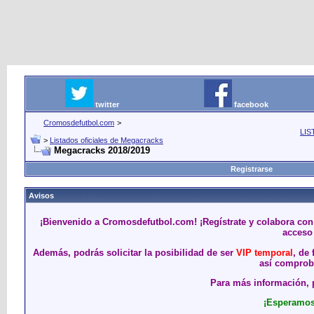
twitter
facebook
Cromosdefutbol.com
>
LIS
>
Listados oficiales de Megacracks
Megacracks 2018/2019
Registrarse
Avisos
¡Bienvenido a Cromosdefutbol.com! ¡Regístrate y colabora con
acceso 
Además, podrás solicitar la posibilidad de ser
VIP temporal
, de
así comproba
Para más información, p
¡Esperamos 