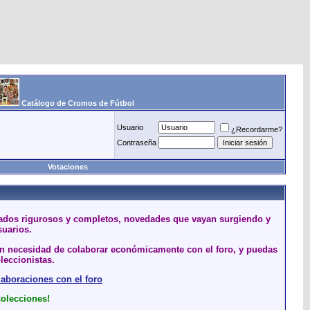
Catálogo de Cromos de Fútbol
Usuario
¿Recordarme?
Contraseña
Votaciones
stados rigurosos y completos, novedades que vayan surgiendo y
suarios.
sin necesidad de colaborar económicamente con el foro, y puedas
leccionistas.
laboraciones con el foro
colecciones!