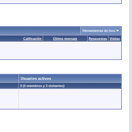
Herramientas de foro
Calificación
Último mensaje
Respuestas
Visitas
Usuarios activos
3 (0 miembros y 3 visitantes)