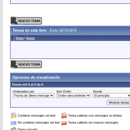
Temas en este foro
: Este 1973/1974
Tema
/
Autor
Opciones de visualización
Temas del 0 al 0 de 0
Ordenados por
Sort Order
Desde
Contiene mensajes sin leer
Tema caliente con mensajes no leídos
No contiene mensajes sin leer
Tema caliente sin nuevos mensajes
Tema cerrado