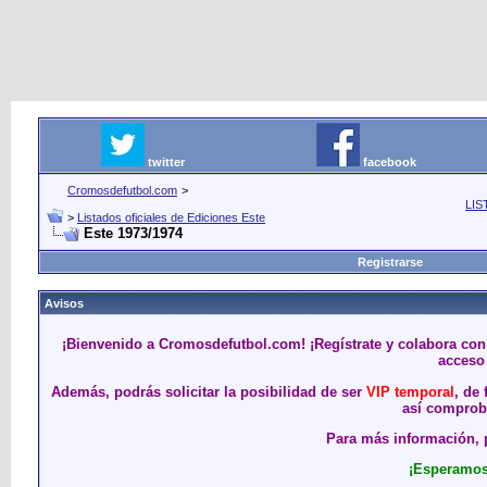
twitter
facebook
Cromosdefutbol.com
>
LIS
>
Listados oficiales de Ediciones Este
Este 1973/1974
Registrarse
Avisos
¡Bienvenido a Cromosdefutbol.com! ¡Regístrate y colabora con
acceso 
Además, podrás solicitar la posibilidad de ser
VIP temporal
, de
así comproba
Para más información, p
¡Esperamos 