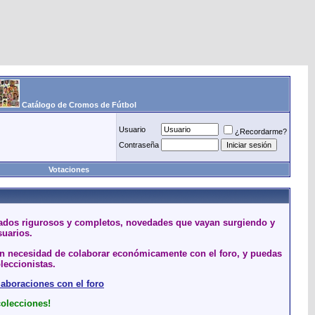
Catálogo de Cromos de Fútbol
Usuario
¿Recordarme?
Contraseña
Votaciones
stados rigurosos y completos, novedades que vayan surgiendo y
suarios.
sin necesidad de colaborar económicamente con el foro, y puedas
leccionistas.
laboraciones con el foro
colecciones!