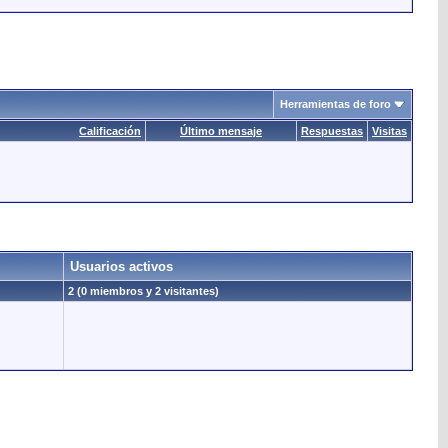
Herramientas de foro
Calificación
Último mensaje
Respuestas
Visitas
Usuarios activos
2 (0 miembros y 2 visitantes)