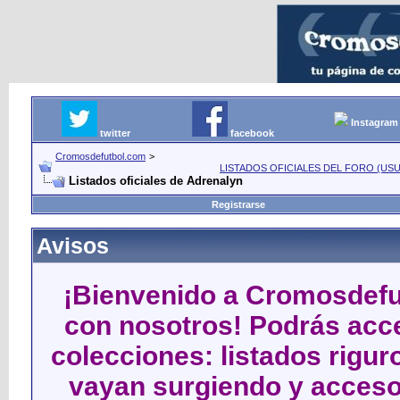
Instagram
twitter
facebook
Cromosdefutbol.com
>
LISTADOS OFICIALES DEL FORO (USU
Listados oficiales de Adrenalyn
Registrarse
Avisos
¡Bienvenido a Cromosdefut
con nosotros! Podrás acce
colecciones: listados rigu
vayan surgiendo y acceso