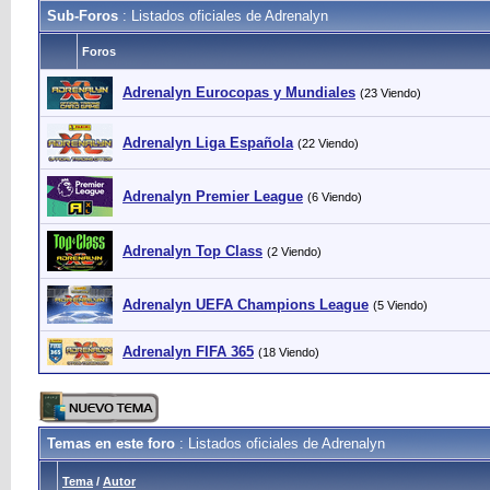
Sub-Foros
: Listados oficiales de Adrenalyn
Foros
Adrenalyn Eurocopas y Mundiales
(23 Viendo)
Adrenalyn Liga Española
(22 Viendo)
Adrenalyn Premier League
(6 Viendo)
Adrenalyn Top Class
(2 Viendo)
Adrenalyn UEFA Champions League
(5 Viendo)
Adrenalyn FIFA 365
(18 Viendo)
Temas en este foro
: Listados oficiales de Adrenalyn
Tema
/
Autor