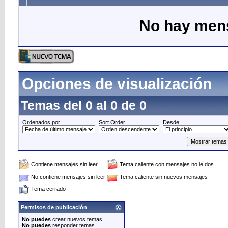
No hay mens
Opciones de visualización
Temas del 0 al 0 de 0
Ordenados por
Sort Order
Desde
Contiene mensajes sin leer
Tema caliente con mensajes no leídos
No contiene mensajes sin leer
Tema caliente sin nuevos mensajes
Tema cerrado
Permisos de publicación
No puedes
crear nuevos temas
No puedes
responder temas