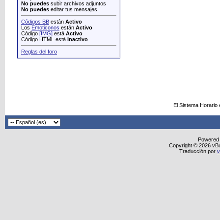
No puedes
subir archivos adjuntos
No puedes
editar tus mensajes
Códigos BB
están
Activo
Los
Emoticonos
están
Activo
Código
[IMG]
está
Activo
Código HTML está
Inactivo
Reglas del foro
El Sistema Horario
Powered
Copyright © 2026 vBull
Traducción por
v