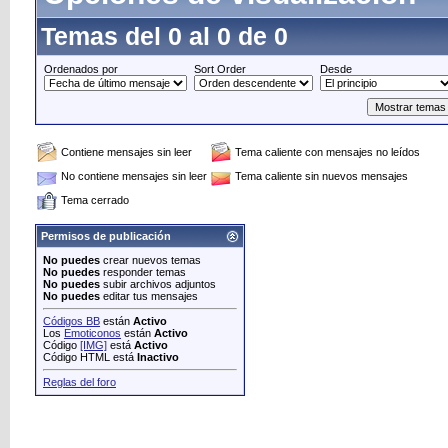
Temas del 0 al 0 de 0
Ordenados por
Sort Order
Desde
Contiene mensajes sin leer
Tema caliente con mensajes no leídos
No contiene mensajes sin leer
Tema caliente sin nuevos mensajes
Tema cerrado
Permisos de publicación
No puedes
crear nuevos temas
No puedes
responder temas
No puedes
subir archivos adjuntos
No puedes
editar tus mensajes
Códigos BB
están
Activo
Los
Emoticonos
están
Activo
Código
[IMG]
está
Activo
Código HTML está
Inactivo
Reglas del foro