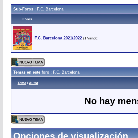
Sub-Foros
: F.C. Barcelona
Foros
F.C. Barcelona 2021/2022
(1 Viendo)
Temas en este foro
: F.C. Barcelona
Tema
/
Autor
No hay mens
Opciones de visualización