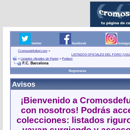
twitter
facebook
Instag
Cromosdefutbol.com
>
LISTADOS OFICIALES DEL FORO (USU
>
Listados oficiales de Panini
>
Podium
F.C. Barcelona
Registrarse
Avisos
¡Bienvenido a Cromosdefut
con nosotros! Podrás acce
colecciones: listados rigu
vayan surgiendo y acceso