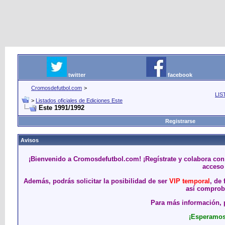
twitter
facebook
Cromosdefutbol.com
>
LIS
>
Listados oficiales de Ediciones Este
Este 1991/1992
Registrarse
Avisos
¡Bienvenido a Cromosdefutbol.com! ¡Regístrate y colabora con
acceso 
Además, podrás solicitar la posibilidad de ser
VIP temporal
, de
así comproba
Para más información, p
¡Esperamos 