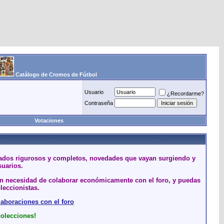
Catálogo de Cromos de Fútbol
Usuario
¿Recordarme?
Contraseña
Votaciones
stados rigurosos y completos, novedades que vayan surgiendo y
suarios.
sin necesidad de colaborar económicamente con el foro, y puedas
leccionistas.
laboraciones con el foro
colecciones!