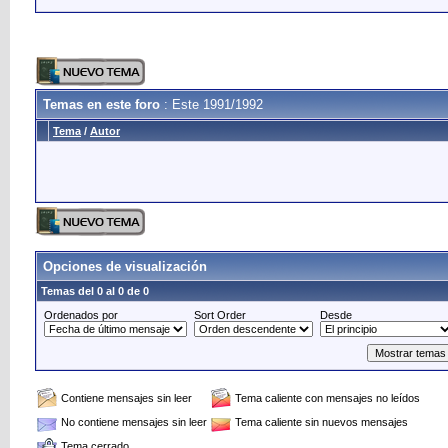
Temas en este foro
: Este 1991/1992
Tema
/
Autor
Opciones de visualización
Temas del 0 al 0 de 0
Ordenados por
Sort Order
Desde
Contiene mensajes sin leer
Tema caliente con mensajes no leídos
No contiene mensajes sin leer
Tema caliente sin nuevos mensajes
Tema cerrado