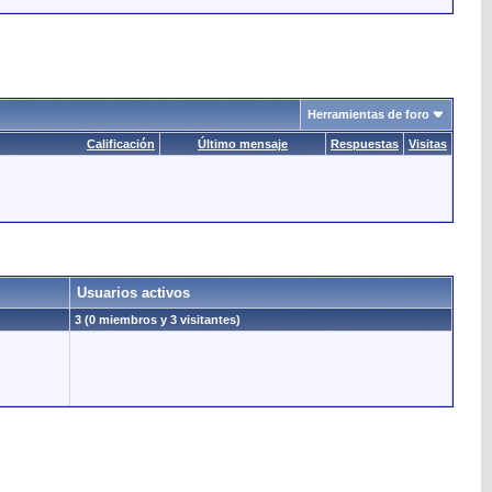
Herramientas de foro
Calificación
Último mensaje
Respuestas
Visitas
Usuarios activos
3 (0 miembros y 3 visitantes)