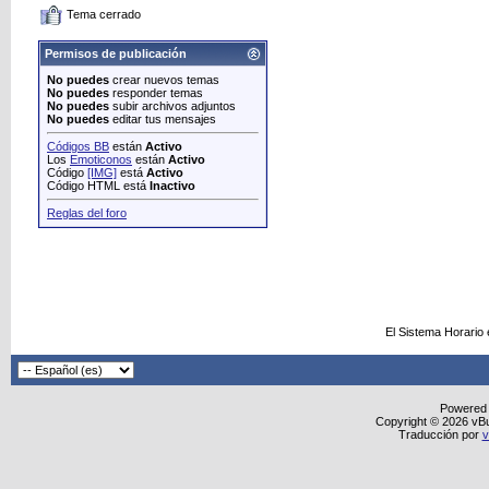
Tema cerrado
Permisos de publicación
No puedes
crear nuevos temas
No puedes
responder temas
No puedes
subir archivos adjuntos
No puedes
editar tus mensajes
Códigos BB
están
Activo
Los
Emoticonos
están
Activo
Código
[IMG]
está
Activo
Código HTML está
Inactivo
Reglas del foro
El Sistema Horario
Powered
Copyright © 2026 vBull
Traducción por
v