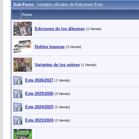
Sub-Foros
: Listados oficiales de Ediciones Este
Foros
Ediciones de los álbumes
(1 Viendo)
Dobles traseras
(3 Viendo)
Variantes de los sobres
(1 Viendo)
Este 2026/2027
(1 Viendo)
Este 2025/2026
(3 Viendo)
Este 2024/2025
(1 Viendo)
Este 2023/2024
(2 Viendo)