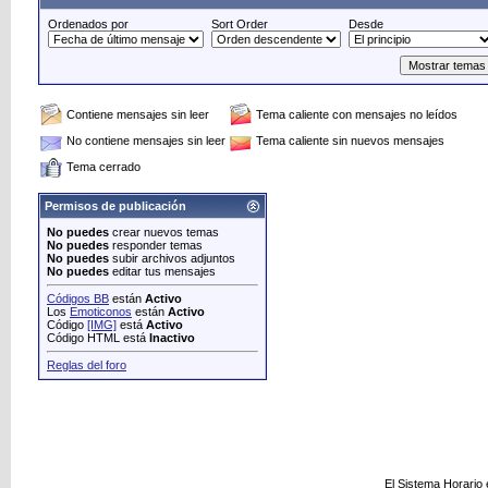
Ordenados por
Sort Order
Desde
Contiene mensajes sin leer
Tema caliente con mensajes no leídos
No contiene mensajes sin leer
Tema caliente sin nuevos mensajes
Tema cerrado
Permisos de publicación
No puedes
crear nuevos temas
No puedes
responder temas
No puedes
subir archivos adjuntos
No puedes
editar tus mensajes
Códigos BB
están
Activo
Los
Emoticonos
están
Activo
Código
[IMG]
está
Activo
Código HTML está
Inactivo
Reglas del foro
El Sistema Horario