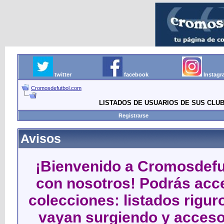
twitter
facebook
Instag
Cromosdefutbol.com
LISTADOS DE USUARIOS DE SUS CLU
Registrarse
Avisos
¡Bienvenido a Cromosdefut
con nosotros! Podrás acce
colecciones: listados rigu
vayan surgiendo y acceso