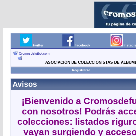
twitter
facebook
Instag
Cromosdefutbol.com
ASOCIACIÓN DE COLECCIONISTAS DE ÁLBUM
Registrarse
Avisos
¡Bienvenido a Cromosdefut
con nosotros! Podrás acce
colecciones: listados rigu
vayan surgiendo y acceso