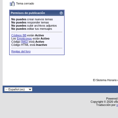
Tema cerrado
Permisos de publicación
No puedes
crear nuevos temas
No puedes
responder temas
No puedes
subir archivos adjuntos
No puedes
editar tus mensajes
Códigos BB
están
Activo
Los
Emoticonos
están
Activo
Código
[IMG]
está
Activo
Código HTML está
Inactivo
Reglas del foro
El Sistema Horario
Powered
Copyright © 2026 vBull
Traducción por
v