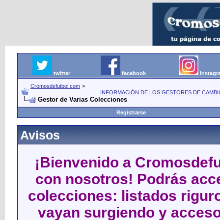
twitter
facebook
Instag
Cromosdefutbol.com
>
INFORMACIÓN DE LOS GESTORES DE CAMBIO
Gestor de Varias Colecciones
Registrarse
Avisos
¡Bienvenido a Cromosdefut
con nosotros! Podrás acce
colecciones: listados rigu
vayan surgiendo y acceso