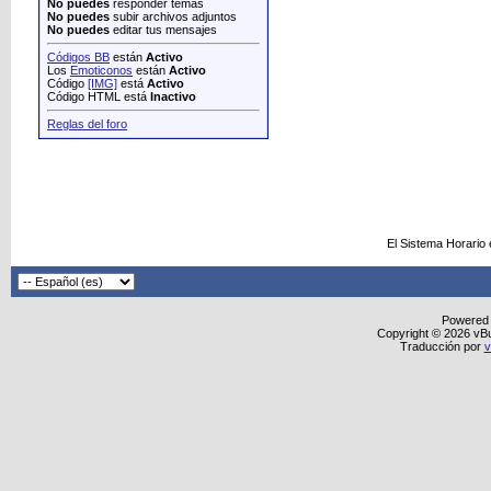
No puedes
responder temas
No puedes
subir archivos adjuntos
No puedes
editar tus mensajes
Códigos BB
están
Activo
Los
Emoticonos
están
Activo
Código
[IMG]
está
Activo
Código HTML está
Inactivo
Reglas del foro
El Sistema Horario
Powered
Copyright © 2026 vBull
Traducción por
v