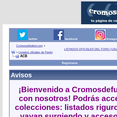
twitter
facebook
Instag
Cromosdefutbol.com
>
LISTADOS OFICIALES DEL FORO (USU
>
Listados oficiales de Panini
ACB
Registrarse
Avisos
¡Bienvenido a Cromosdefut
con nosotros! Podrás acce
colecciones: listados rigu
vayan surgiendo y acceso