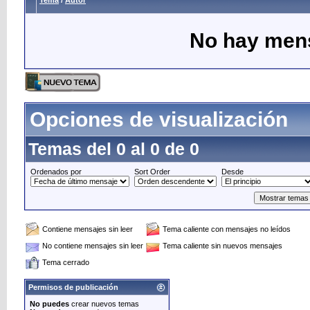
Tema
/
Autor
No hay mens
Opciones de visualización
Temas del 0 al 0 de 0
Ordenados por
Sort Order
Desde
Contiene mensajes sin leer
Tema caliente con mensajes no leídos
No contiene mensajes sin leer
Tema caliente sin nuevos mensajes
Tema cerrado
Permisos de publicación
No puedes
crear nuevos temas