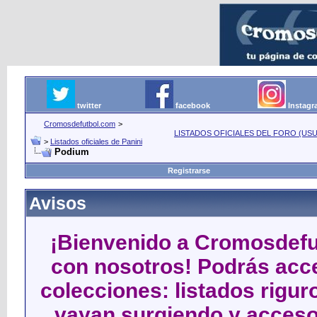
twitter
facebook
Instag
Cromosdefutbol.com
>
LISTADOS OFICIALES DEL FORO (USU
>
Listados oficiales de Panini
Podium
Registrarse
Avisos
¡Bienvenido a Cromosdefut
con nosotros! Podrás acce
colecciones: listados rigu
vayan surgiendo y acceso