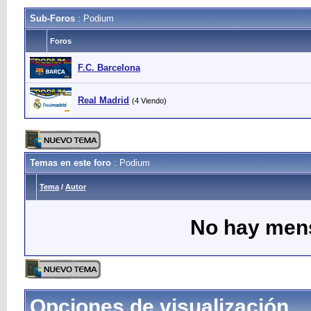
Sub-Foros
: Podium
Foros
F.C. Barcelona
Real Madrid
(4 Viendo)
Temas en este foro
: Podium
Tema
/
Autor
No hay mens
Opciones de visualización