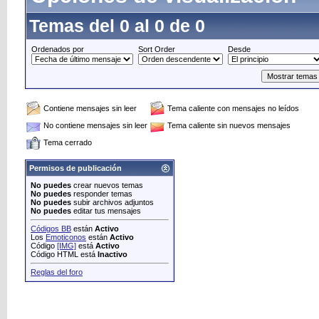
Temas del 0 al 0 de 0
Ordenados por
Sort Order
Desde
Contiene mensajes sin leer
Tema caliente con mensajes no leídos
No contiene mensajes sin leer
Tema caliente sin nuevos mensajes
Tema cerrado
Permisos de publicación
No puedes
crear nuevos temas
No puedes
responder temas
No puedes
subir archivos adjuntos
No puedes
editar tus mensajes
Códigos BB
están
Activo
Los
Emoticonos
están
Activo
Código
[IMG]
está
Activo
Código HTML está
Inactivo
Reglas del foro