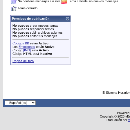
No contiene mensajes sin leer
Tema caliente sin nuevos mensajes
Tema cerrado
Permisos de publicación
No puedes
crear nuevos temas
No puedes
responder temas
No puedes
subir archivos adjuntos
No puedes
editar tus mensajes
Códigos BB
están
Activo
Los
Emoticonos
están
Activo
Código
[IMG]
está
Activo
Código HTML está
Inactivo
Reglas del foro
El Sistema Horario
Powered
Copyright © 2026 vBull
Traducción por
v