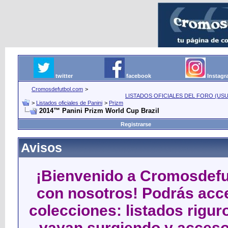
twitter
facebook
Instag
Cromosdefutbol.com
>
LISTADOS OFICIALES DEL FORO (USU
>
Listados oficiales de Panini
>
Prizm
2014™ Panini Prizm World Cup Brazil
Registrarse
Avisos
¡Bienvenido a Cromosdefut
con nosotros! Podrás acce
colecciones: listados rigu
vayan surgiendo y acceso