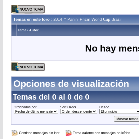
Temas en este foro
: 2014™ Panini Prizm World Cup Brazil
Tema
/
Autor
No hay mens
Opciones de visualización
Temas del 0 al 0 de 0
Ordenados por
Sort Order
Desde
Contiene mensajes sin leer
Tema caliente con mensajes no leídos