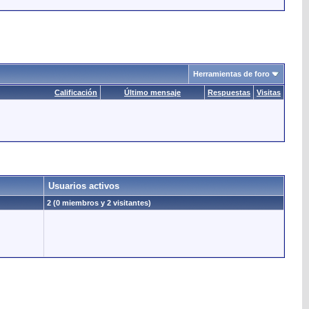
Herramientas de foro
Calificación
Último mensaje
Respuestas
Visitas
Usuarios activos
2 (0 miembros y 2 visitantes)