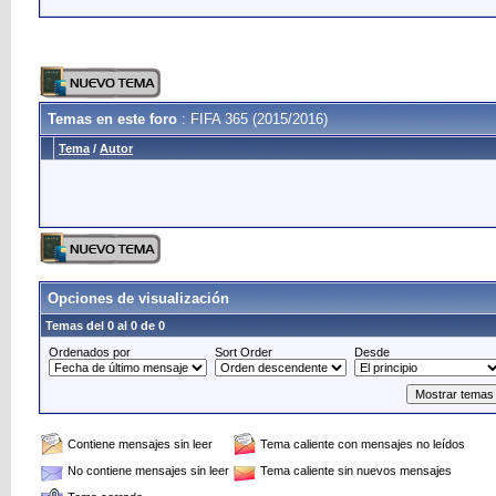
Temas en este foro
: FIFA 365 (2015/2016)
Tema
/
Autor
Opciones de visualización
Temas del 0 al 0 de 0
Ordenados por
Sort Order
Desde
Contiene mensajes sin leer
Tema caliente con mensajes no leídos
No contiene mensajes sin leer
Tema caliente sin nuevos mensajes