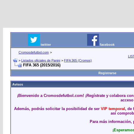
twitter
facebook
Cromosdefutbol.com
>
LIS
>
Listados oficiales de Panini
>
FIFA 365 (Cromos)
FIFA 365 (2015/2016)
Registrarse
Avisos
¡Bienvenido a Cromosdefutbol.com! ¡Regístrate y colabora con
acceso 
Además, podrás solicitar la posibilidad de ser
VIP temporal
, de
así comproba
Para más información, p
¡Esperamos 