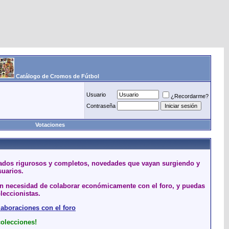
Catálogo de Cromos de Fútbol
Usuario
¿Recordarme?
Contraseña
Votaciones
stados rigurosos y completos, novedades que vayan surgiendo y
suarios.
sin necesidad de colaborar económicamente con el foro, y puedas
leccionistas.
laboraciones con el foro
colecciones!