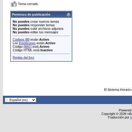
Tema cerrado
Permisos de publicación
No puedes
crear nuevos temas
No puedes
responder temas
No puedes
subir archivos adjuntos
No puedes
editar tus mensajes
Códigos BB
están
Activo
Los
Emoticonos
están
Activo
Código
[IMG]
está
Activo
Código HTML está
Inactivo
Reglas del foro
El Sistema Horario
Powered
Copyright © 2026 vBull
Traducción por
v