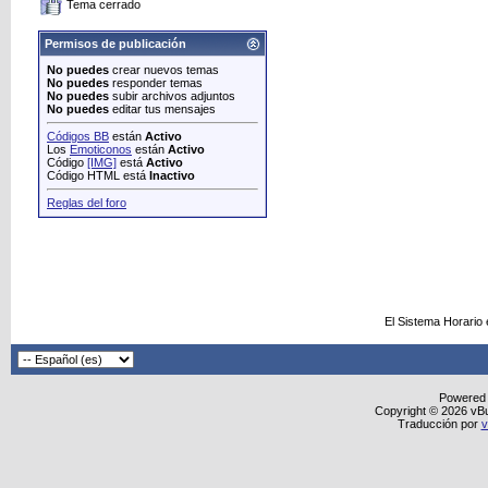
Tema cerrado
Permisos de publicación
No puedes
crear nuevos temas
No puedes
responder temas
No puedes
subir archivos adjuntos
No puedes
editar tus mensajes
Códigos BB
están
Activo
Los
Emoticonos
están
Activo
Código
[IMG]
está
Activo
Código HTML está
Inactivo
Reglas del foro
El Sistema Horario
Powered
Copyright © 2026 vBull
Traducción por
v