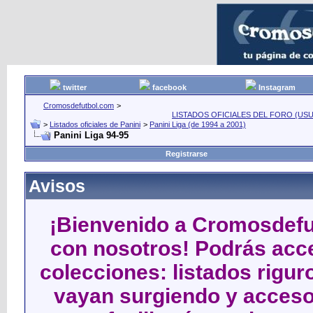
twitter
facebook
Instagram
Cromosdefutbol.com
>
LISTADOS OFICIALES DEL FORO (USU
>
Listados oficiales de Panini
>
Panini Liga (de 1994 a 2001)
Panini Liga 94-95
Registrarse
Avisos
¡Bienvenido a Cromosdefut
con nosotros! Podrás acce
colecciones: listados rigu
vayan surgiendo y acceso