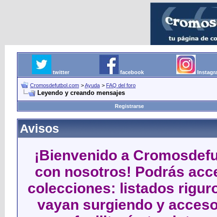
twitter
facebook
Instag
Cromosdefutbol.com
>
Ayuda
>
FAQ del foro
Leyendo y creando mensajes
Registrarse
Avisos
¡Bienvenido a Cromosdefut
con nosotros! Podrás acce
colecciones: listados rigu
vayan surgiendo y acceso